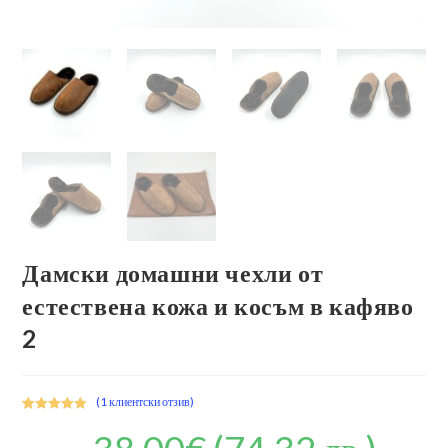
Дамски домашни чехли от
естествена кожа и косъм в кафяво
2
(
1
клиентски отзив)
Оценен
1
5.00
от 5,