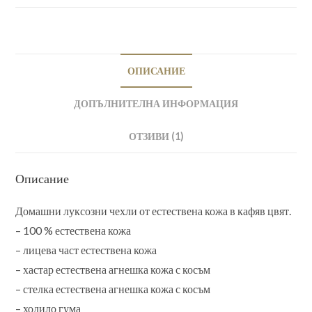
косъм
в
кафяво
2
ОПИСАНИЕ
ДОПЪЛНИТЕЛНА ИНФОРМАЦИЯ
ОТЗИВИ (1)
Описание
Домашни луксозни чехли от естествена кожа в кафяв цвят.
– 100 % естествена кожа
– лицева част естествена кожа
– хастар естествена агнешка кожа с косъм
– стелка естествена агнешка кожа с косъм
– ходило гума