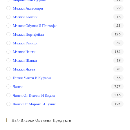
Мъжки Аксесоари
99
Мъжки Колани
18
Мъжки Обувки И Пантофи
23
Мъжки Портфейли
126
Мъжки Раници
62
Мъжки Чанти
182
Мъжки Шапки
19
Мъжки Якета
73
Пътни Чанти И Куфари
66
Чанти
757
Чанти От Италия И Индия
516
Чанти От Мароко И Тунис
195
Най-Високо Оценени Продукти