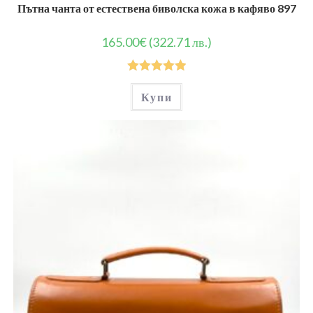
Пътна чанта от естествена биволска кожа в кафяво 897
165.00
€
(322.71 лв.)
Оценено на
Купи
5.00
от 5