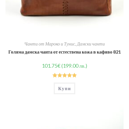
Чанти от Мароко и Тунис
,
Дамски чанти
Голяма дамска чанта от естествена кожа в кафяво 821
101.75
€
(199.00 лв.)
Оценено на
Купи
5.00
от 5