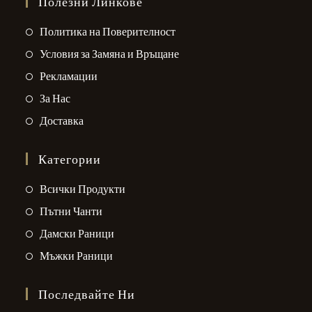
Полезни Линкове
application
Opens
Политика на Поверителност
in
Opens
Условия за Замяна и Връщане
a
in
Opens
Рекламации
new
a
in
Opens
За Нас
tab
new
a
in
Opens
Доставка
tab
new
a
in
tab
new
a
Категории
tab
new
Opens
Всички Продукти
tab
in
Opens
Пътни Чанти
a
in
Opens
Дамски Раници
new
a
in
Opens
Мъжки Раници
tab
new
a
in
tab
new
a
Последвайте Ни
tab
new