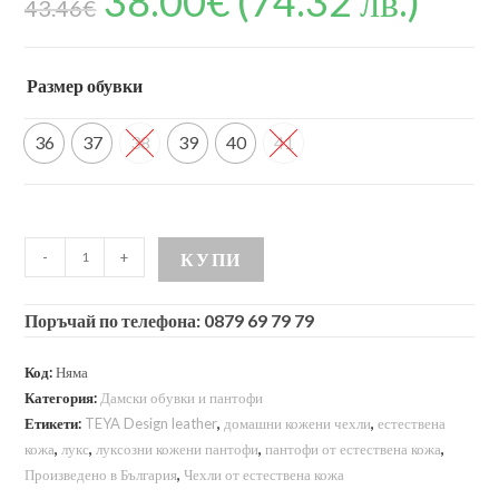
38.00
€
(74.32 лв.)
43.46
€
базирано на
потребителс
ки оценки
Размер обувки
36
37
38
39
40
41
количество
-
+
КУПИ
за
Дамски
Поръчай по телефона: 0879 69 79 79
домашни
чехли
Код:
Няма
от
Категория:
Дамски обувки и пантофи
естествена
Етикети:
TEYA Design leather
,
домашни кожени чехли
,
естествена
кожа
кожа
,
лукс
,
луксозни кожени пантофи
,
пантофи от естествена кожа
,
и
Произведено в България
,
Чехли от естествена кожа