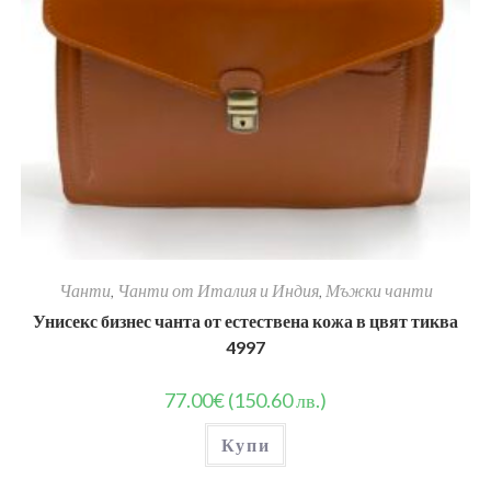
Чанти
,
Чанти от Италия и Индия
,
Мъжки чанти
Унисекс бизнес чанта от естествена кожа в цвят тиква
4997
77.00
€
(150.60 лв.)
Купи