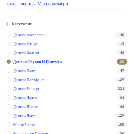
кожа в черно + Макси размери
Категории
Дамски Аксесоари
148
Дамски Елеци
15
Дамски Колани
48
Дамски Обувки И Пантофи
30
Дамски Палта
47
Дамски Портфейли
129
Дамски Раници
221
Дамски Чанти
61
Дамски Шапки
66
Дамски Якета
129
Малки Чанти
188
Марокански Пуфове
36