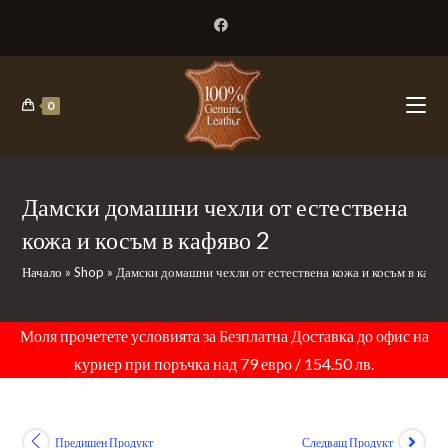
Skip
to
content
0
Дамски домашни чехли от естествена
кожа и косъм в кафяво 2
Начало
»
Shop
»
Дамски домашни чехли от естествена кожа и косъм в кафя
Моля прочетете условията за Безплатна Доставка до офис на
куриер при поръчка над 79 евро / 154.50 лв.
Предишен Продукт
Следващ Продукт