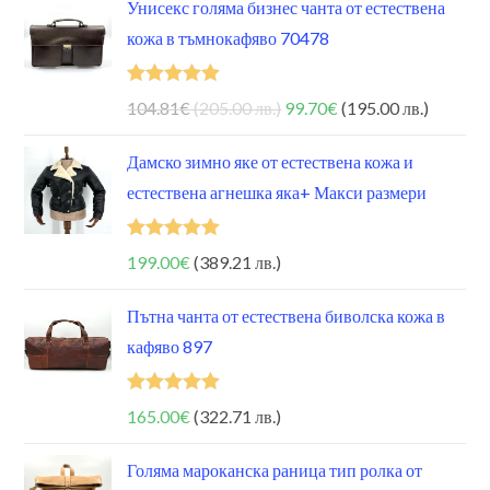
Унисекс голяма бизнес чанта от естествена
кожа в тъмнокафяво 70478
Оценено на
104.81
€
(205.00 лв.)
99.70
€
(195.00 лв.)
5.00
от 5
Дамско зимно яке от естествена кожа и
естествена агнешка яка+ Макси размери
Оценено на
199.00
€
(389.21 лв.)
5.00
от 5
Пътна чанта от естествена биволска кожа в
кафяво 897
Оценено на
165.00
€
(322.71 лв.)
5.00
от 5
Голяма мароканска раница тип ролка от