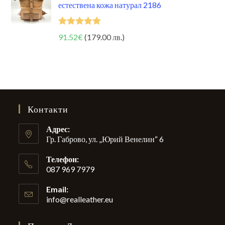
естествена кожа натурал 2186
Оценено на
91.52
€
(179.00 лв.)
5.00
от 5
Контакти
Адрес:
Гр. Габрово, ул. „Юрий Венелин“ 6
Телефон:
087 969 7979
Email:
info@realleather.eu
Opens
in
your