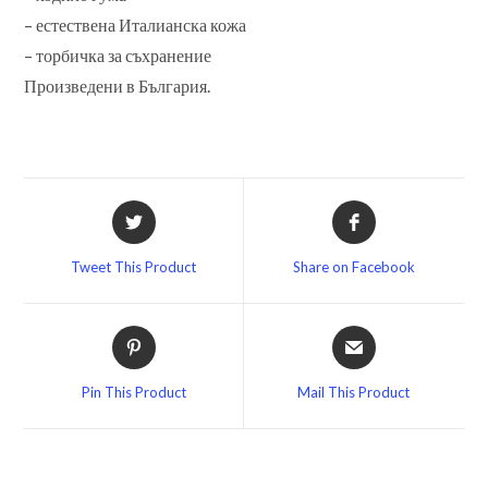
– естествена Италианска кожа
– торбичка за съхранение
Произведени в България.
Opens
Opens
in
in
a
a
Tweet This Product
Share on Facebook
new
new
window
window
Opens
Opens
in
in
a
a
Pin This Product
Mail This Product
new
new
window
window