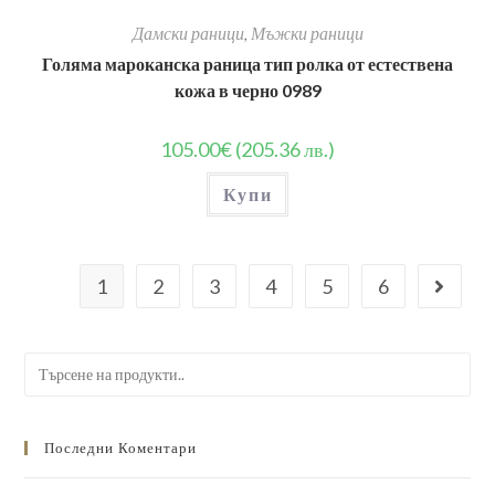
Дамски раници
,
Мъжки раници
Голяма мароканска раница тип ролка от естествена
кожа в черно 0989
105.00
€
(205.36 лв.)
Купи
1
2
3
4
5
6
Search
for:
Последни Коментари