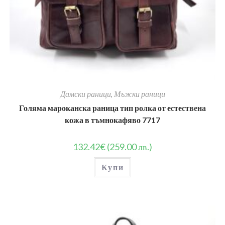
Дамски раници
,
Мъжки раници
Голяма мароканска раница тип ролка от естествена
кожа в тъмнокафяво 7717
132.42
€
(259.00 лв.)
Купи