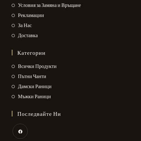
in
Opens
Условия за Замяна и Връщане
a
in
Opens
Рекламации
new
a
in
Opens
За Нас
tab
new
a
in
Opens
Доставка
tab
new
a
in
tab
new
a
Категории
tab
new
Opens
Всички Продукти
tab
in
Opens
Пътни Чанти
a
in
Opens
Дамски Раници
new
a
in
Opens
Мъжки Раници
tab
new
a
in
tab
new
a
Последвайте Ни
tab
new
tab