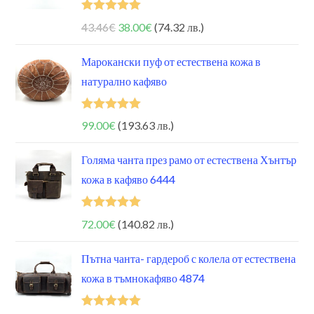
Оценено на
43.46
€
38.00
€
(74.32 лв.)
5.00
от 5
Марокански пуф от естествена кожа в
натурално кафяво
Оценено на
99.00
€
(193.63 лв.)
5.00
от 5
Голяма чанта през рамо от естествена Хънтър
кожа в кафяво 6444
Оценено на
72.00
€
(140.82 лв.)
5.00
от 5
Пътна чанта- гардероб с колела от естествена
кожа в тъмнокафяво 4874