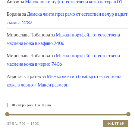
Anton
за
Марокански пуф от естествена кожа натурал 01
Боряна
за
Дамска чанта през рамо от естествен велур в цвят
сьомга 1237
Мирослава Чобанова
за
Мъжки портфейл от естествена
маслена кожа в кафяво 7406
Мирослава Чобанова
за
Мъжки портфейл от естествена
маслена кожа в черно 7406
Анастас Стратев
за
Мъжко яке тип бомбър от естествена
кожа в черно + Макси размери
Филтрирай По Цена
ФИЛТЪР
ЦЕНА:
70€
—
170€