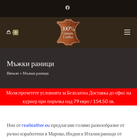
Skip
to
content
0
Мъжки раници
Начало
»
Мъжки раници
Моля прочетете условията за Безплатна Доставка до офис на
куриер при поръчка над 79 евро / 154.50 лв.
Ние от
realleather.eu
предлагаме голямо разнообразие от
ръчно изработени в Мароко, Индия и Италия раници от