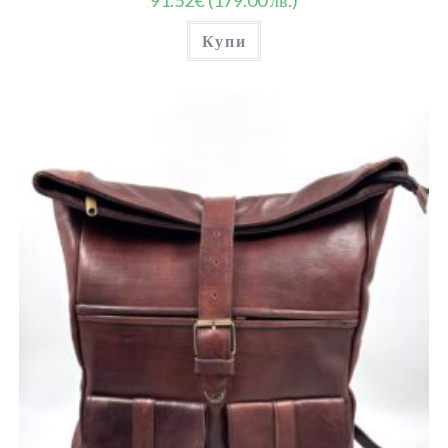
91.52
€
(179.00 лв.)
Купи