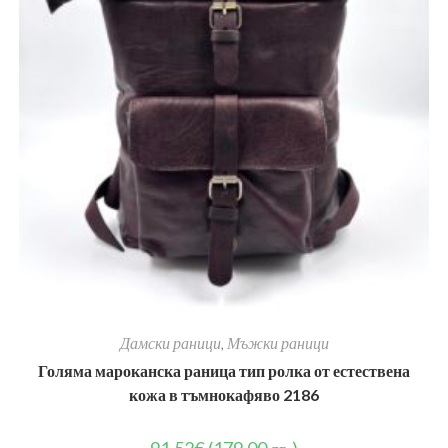
Дамски раници
,
Мъжки раници
Голяма мароканска раница тип ролка от естествена
кожа в тъмнокафяво 2186