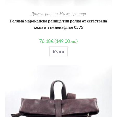
Дамски раници
,
Мъжки раници
Голяма мароканска раница тип ролка от естествена
кожа в тъмнокафяво 0575
76.18
€
(149.00 лв.)
Купи