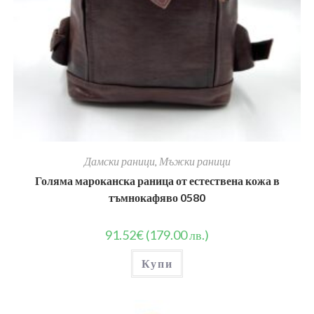
Дамски раници
,
Мъжки раници
Голяма мароканска раница от естествена кожа в
тъмнокафяво 0580
91.52
€
(179.00 лв.)
Купи