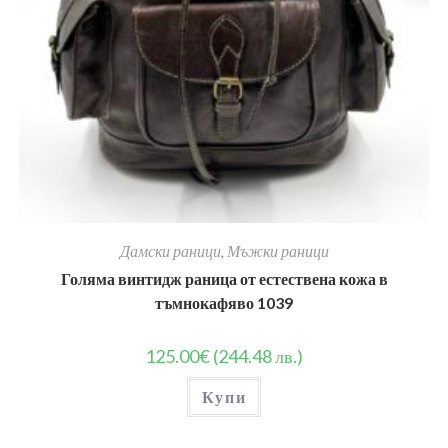
Дамски раници
,
Мъжки раници
Голяма винтидж раница от естествена кожа в
тъмнокафяво 1039
125.00
€
(244.48 лв.)
Купи