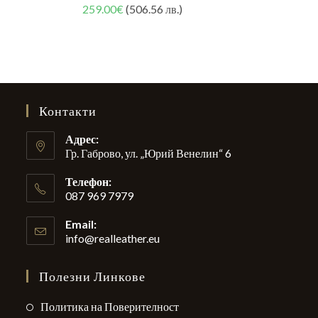
Оценено на
259.00
€
(506.56 лв.)
5.00
от 5
Контакти
Адрес:
Гр. Габрово, ул. „Юрий Венелин“ 6
Телефон:
087 969 7979
Email:
info@realleather.eu
Opens
in
your
Полезни Линкове
application
Opens
Политика на Поверителност