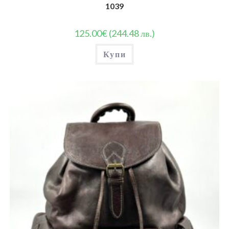
1039
125.00
€
(244.48 лв.)
Купи