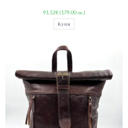
91.52
€
(179.00 лв.)
Купи