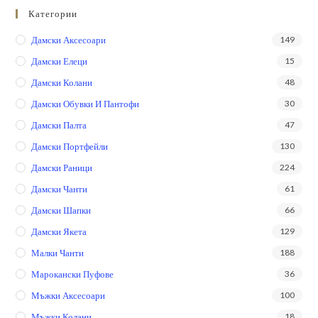
Категории
Дамски Аксесоари
149
Дамски Елеци
15
Дамски Колани
48
Дамски Обувки И Пантофи
30
Дамски Палта
47
Дамски Портфейли
130
Дамски Раници
224
Дамски Чанти
61
Дамски Шапки
66
Дамски Якета
129
Малки Чанти
188
Марокански Пуфове
36
Мъжки Аксесоари
100
Мъжки Колани
18