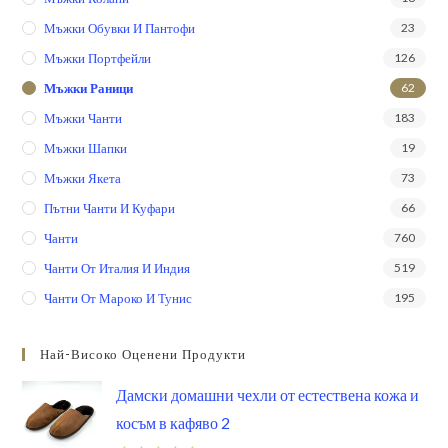
Мъжки Обувки И Пантофи
23
Мъжки Портфейли
126
Мъжки Раници
62
Мъжки Чанти
183
Мъжки Шапки
19
Мъжки Якета
73
Пътни Чанти И Куфари
66
Чанти
760
Чанти От Италия И Индия
519
Чанти От Мароко И Тунис
195
Най-Високо Оценени Продукти
Дамски домашни чехли от естествена кожа и
косъм в кафяво 2