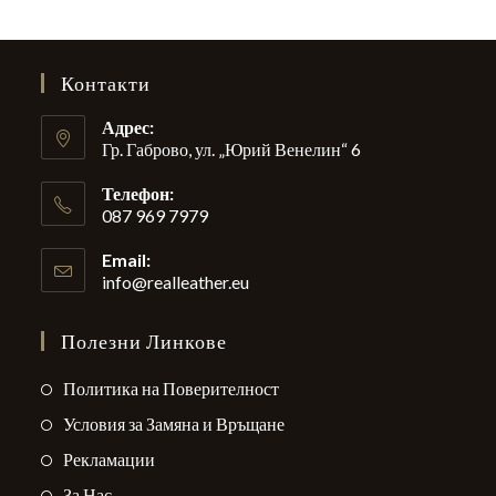
Контакти
Адрес:
Гр. Габрово, ул. „Юрий Венелин“ 6
Телефон:
087 969 7979
Email:
info@realleather.eu
Opens
in
your
Полезни Линкове
application
Opens
Политика на Поверителност
in
Opens
Условия за Замяна и Връщане
a
in
Opens
Рекламации
new
a
in
Opens
За Нас