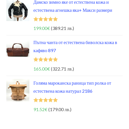
Дамско зимно яке от естествена кожа и
естествена агнешка яка+ Макси размери
Оценено на
199.00
€
(389.21 лв.)
5.00
от 5
Пътна чанта от естествена биволска кожа в
кафяво 897
Оценено на
165.00
€
(322.71 лв.)
5.00
от 5
Голяма мароканска раница тип ролка от
естествена кожа натурал 2186
Оценено на
91.52
€
(179.00 лв.)
5.00
от 5