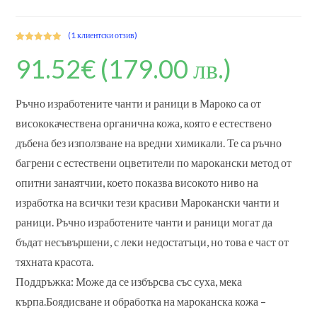
(
1
клиентски отзив)
Оценен
1
5.00
91.52
€
(179.00 лв.)
от 5,
базирано на
потребителс
Ръчно изработените чанти и раници в Мароко са от
ки оценки
висококачествена органична кожа, която е естествено
дъбена без използване на вредни химикали. Те са ръчно
багрени с естествени оцветители по марокански метод от
опитни занаятчии, което показва високото ниво на
изработка на всички тези красиви Марокански чанти и
раници. Ръчно изработените чанти и раници могат да
бъдат несъвършени, с леки недостатъци, но това е част от
тяхната красота.
Поддръжка: Може да се избърсва със суха, мека
кърпа.Боядисване и обработка на мароканска кожа –