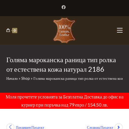
Skip
to
content
0
Голяма мароканска раница тип ролка
от естествена кожа натурал 2186
Начало
»
Shop
»
Голяма мароканска раница тип ролка от естествена кожа 
Моля прочетете условията за Безплатна Доставка до офис на
куриер при поръчка над 79 евро / 154.50 лв.
Предишен Продукт
Следващ Продукт