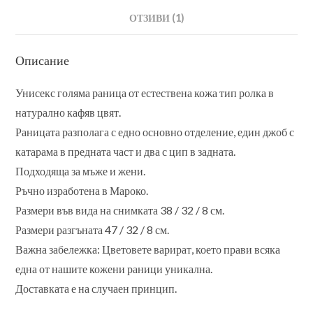
ОТЗИВИ (1)
Описание
Унисекс голяма раница от естествена кожа тип ролка в
натурално кафяв цвят.
Раницата разполага с едно основно отделение, един джоб с
катарама в предната част и два с цип в задната.
Подходяща за мъже и жени.
Ръчно изработена в Мароко.
Размери във вида на снимката 38 / 32 / 8 см.
Размери разгъната 47 / 32 / 8 см.
Важна забележка: Цветовете варират, което прави всяка
една от нашите кожени раници уникална.
Доставката е на случаен принцип.