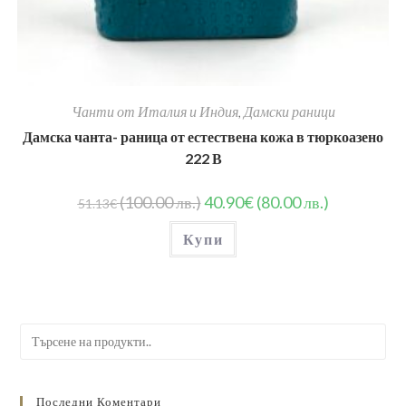
Чанти от Италия и Индия
,
Дамски раници
Дамска чанта- раница от естествена кожа в тюркоазено
222 В
(100.00 лв.)
40.90
€
(80.00 лв.)
51.13
€
Купи
Search
for:
Последни Коментари