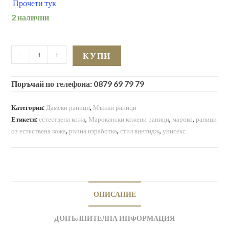
Прочети тук
2 налични
количество
-
+
КУПИ
за
Голяма
Поръчай по телефона: 0879 69 79 79
мароканска
раница
Категории:
Дамски раници
,
Мъжки раници
тип
Етикети:
естествена кожа
,
Марокански кожени раници
,
мароко
,
раници
ролка
от естествена кожа
,
ръчна изработка
,
стил винтидж
,
унисекс
от
естествена
кожа
натурал
2186
ОПИСАНИЕ
ДОПЪЛНИТЕЛНА ИНФОРМАЦИЯ