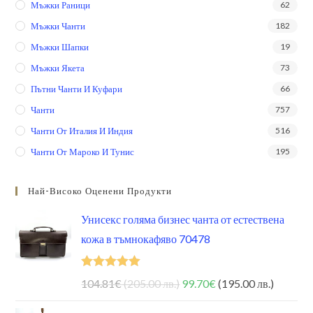
Мъжки Раници
62
Мъжки Чанти
182
Мъжки Шапки
19
Мъжки Якета
73
Пътни Чанти И Куфари
66
Чанти
757
Чанти От Италия И Индия
516
Чанти От Мароко И Тунис
195
Най-Високо Оценени Продукти
Унисекс голяма бизнес чанта от естествена
кожа в тъмнокафяво 70478
Оценено на
104.81
€
(205.00 лв.)
99.70
€
(195.00 лв.)
5.00
от 5