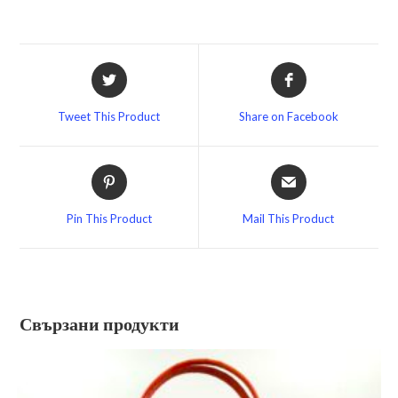
Opens
Opens
in
in
a
a
Tweet This Product
Share on Facebook
new
new
window
window
Opens
Opens
in
in
a
a
Pin This Product
Mail This Product
new
new
window
window
Свързани продукти